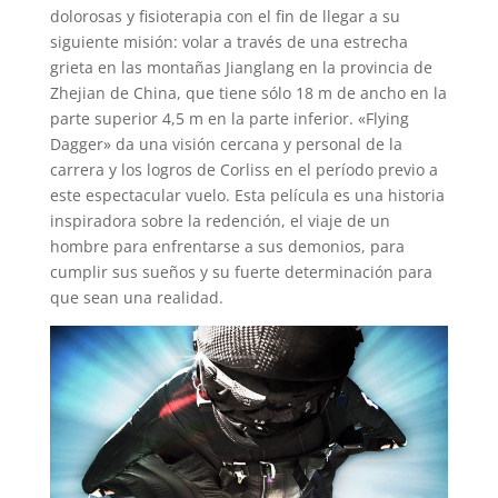
dolorosas y fisioterapia con el fin de llegar a su
siguiente misión
: volar a través de una estrecha
grieta en las montañas
Jianglang
en la provincia de
Zhejian de China, que tiene sólo
18 m
de ancho
en la
parte superior
4,5 m en la parte inferior. «Flying
Dagger» da una visión
cercana y
personal de la
carrera y los logros de Corliss en el período previo a
este
espectacular vuelo
. Esta película es una historia
inspiradora sobre la redención
, el viaje de
un
hombre para enfrentarse a sus demonios, para
cumplir sus sueños y su
fuerte determinación
para
que sean una realidad.