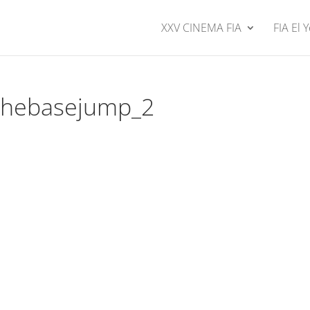
XXV CINEMA FIA
FIA El 
thebasejump_2