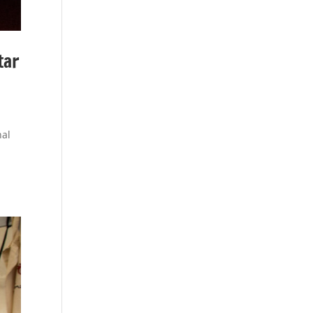
tar
nal